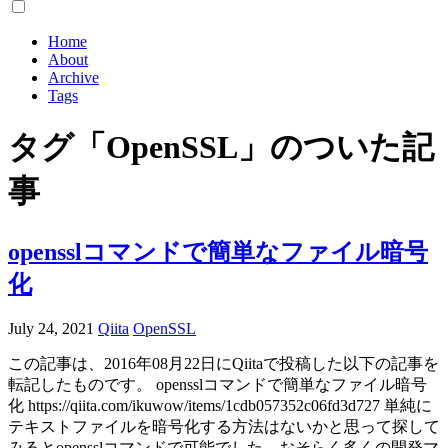
Home
About
Archive
Tags
タグ「OpenSSL」のついた記
事
opensslコマンドで簡単なファイル暗号
化
July 24, 2021
Qiita
OpenSSL
この記事は、2016年08月22日にQiitaで投稿した以下の記事を
転記したものです。 opensslコマンドで簡単なファイル暗号
化 https://qiita.com/ikuwow/items/1cdb057352c06fd3d727 単純に
テキストファイルを暗号化する方法はないかと思って探して
みるとopensslコマンドで可能でした。おそらく多くの開発マ