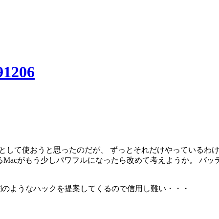
1206
インエディタ（IDE）として使おうと思ったのだが、 ずっとそれだけや
るMacがもう少しパワフルになったら改めて考えようか。 バッ
ルに闇のようなハックを提案してくるので信用し難い・・・