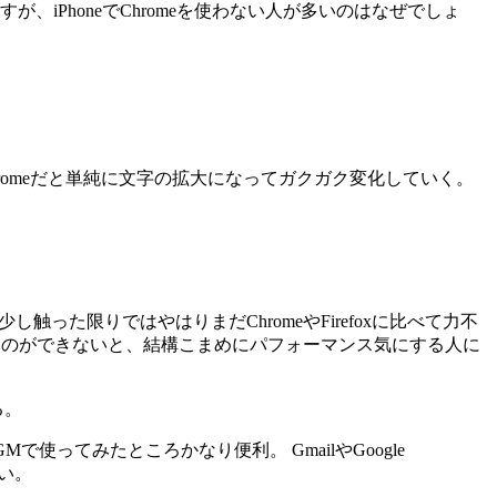
が、iPhoneでChromeを使わない人が多いのはなぜでしょ
hromeだと単純に文字の拡大になってガクガク変化していく。
少し触った限りではやはりまだChromeやFirefoxに比べて力不
視化するのができないと、結構こまめにパフォーマンス気にする人に
る。
Mで使ってみたところかなり便利。 GmailやGoogle
よい。