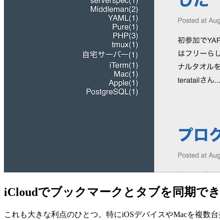
iCloudでブックマークとタブを同期で
これも大きな利点のひとつ。特にiOSデバイスやMacを複数台持っ