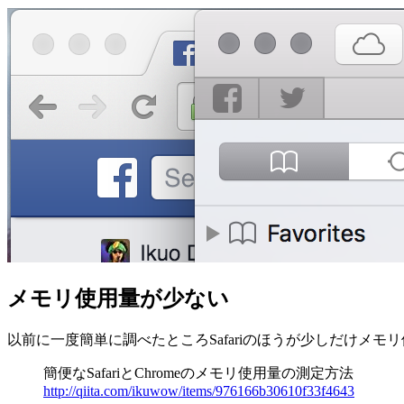
メモリ使用量が少ない
以前に一度簡単に調べたところSafariのほうが少しだけメモ
簡便なSafariとChromeのメモリ使用量の測定方法
http://qiita.com/ikuwow/items/976166b30610f33f4643