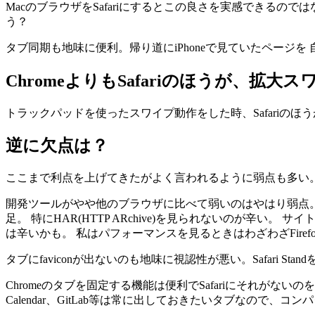
MacのブラウザをSafariにするとこの良さを実感できるのでは
う？
タブ同期も地味に便利。帰り道にiPhoneで見ていたページ
ChromeよりもSafariのほうが、拡大
トラックパッドを使ったスワイプ動作をした時、Safariのほ
逆に欠点は？
ここまで利点を上げてきたがよく言われるように弱点も多い
開発ツールがやや他のブラウザに比べて弱いのはやはり弱点。 El Ca
足。 特にHAR(HTTP ARchive)を見られないのが
は辛いかも。 私はパフォーマンスを見るときはわざわざFiref
タブにfaviconが出ないのも地味に視認性が悪い。Safari
Chromeのタブを固定する機能は便利でSafariにそれがないのを
Calendar、GitLab等は常に出しておきたいタブなので、コ