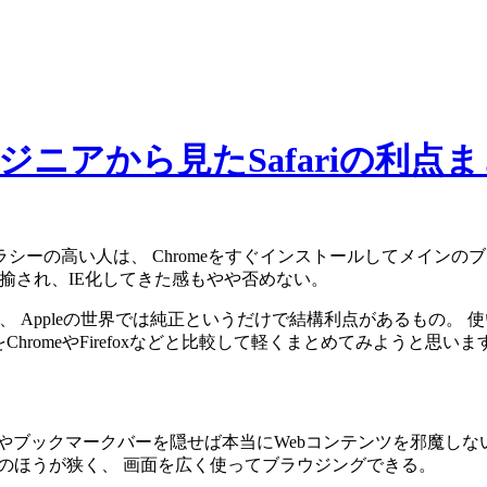
ンジニアから見たSafariの利点
シーの高い人は、 Chromeをすぐインストールしてメイン
揶揄され、IE化してきた感もやや否めない。
で、 Appleの世界では純正というだけで結構利点があるもの。
点をChromeやFirefoxなどと比較して軽くまとめてみようと思いま
やブックマークバーを隠せば本当にWebコンテンツを邪魔しな
riのほうが狭く、 画面を広く使ってブラウジングできる。