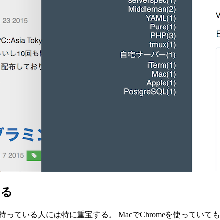
きる
ている人には特に重宝する。 MacでChromeを使っていても、i