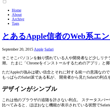
Home
About
Archive
Tags
とあるApple信者のWeb系エ
September 20, 2015
Apple
Safari
そこそこパソコンを触り慣れている人や開発者など少しリテラ
潮。 たまに「Chromeをインストールするためのアプリ」と
ただAppleの強みは硬い信念とそれに対する統一の意識なの
もっぱらのSafari派である私が、 開発者から見たSafariの利
デザインがシンプル
これは他のブラウザの追随を許さない利点。 ステータスバー
比べてみると、ほぼおなじ機能が表示されている状態でSafa