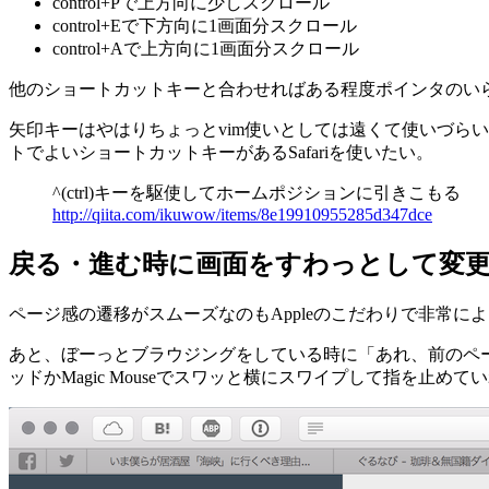
control+Pで上方向に少しスクロール
control+Eで下方向に1画面分スクロール
control+Aで上方向に1画面分スクロール
他のショートカットキーと合わせればある程度ポインタのい
矢印キーはやはりちょっとvim使いとしては遠くて使いづらい。 
トでよいショートカットキーがあるSafariを使いたい。
^(ctrl)キーを駆使してホームポジションに引きこもる
http://qiita.com/ikuwow/items/8e19910955285d347dce
戻る・進む時に画面をすわっとして変
ページ感の遷移がスムーズなのもAppleのこだわりで非常に
あと、ぼーっとブラウジングをしている時に「あれ、前のページ
ッドかMagic Mouseでスワッと横にスワイプして指を止