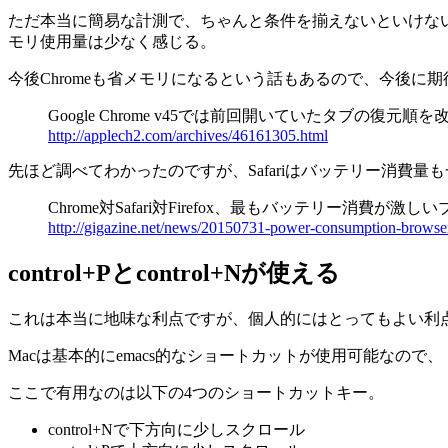
ただ本当に簡易な計測で、ちゃんと条件を揃えないといけない
モリ使用量は少なく感じる。
今後Chromeも省メモリになるという話もあるので、今後に
Google Chrome v45では前回開いていたタブの復
http://applech2.com/archives/46161305.html
先ほど調べてわかったのですが、Safariはバッテリー消費量
Chrome対Safari対Firefox、最もバッテリー消費が激
http://gigazine.net/news/20150731-power-consumption-browse
control+Pとcontrol+Nが使える
これは本当に地味な利点ですが、個人的にはとってもよい利
Macは基本的にemacs的なショートカットが使用可能なので、
ここで有用なのは以下の4つのショートカットキー。
control+Nで下方向に少しスクロール