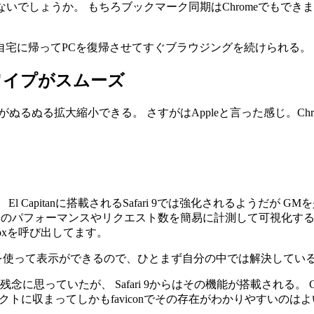
ないでしょうか。 もちろブックマーク同期はChromeでもできます
を 自宅に帰ってPCを復帰させてすぐブラウジングを続けられる。
スワイプがスムーズ
うがぬるぬる拡大縮小できる。 さすがはAppleと言った感じ。C
。
pitanに搭載されるSafari 9では強化されるようだが GMを
辛い。 サイトのパフォーマンスやリクエスト数を簡易に計測して可
oxを呼び出してます。
 Standを使って表示ができるので、ひとまず自分の中では解決してい
残念に思っていたが、 Safari 9からはその機能が搭載される。 G
ンパクトに収まってしかもfaviconでその存在がわかりやすいのは